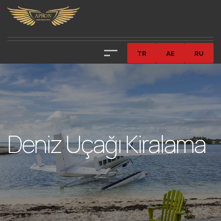
TR
AE
RU
Deniz Uçağı Kiralama