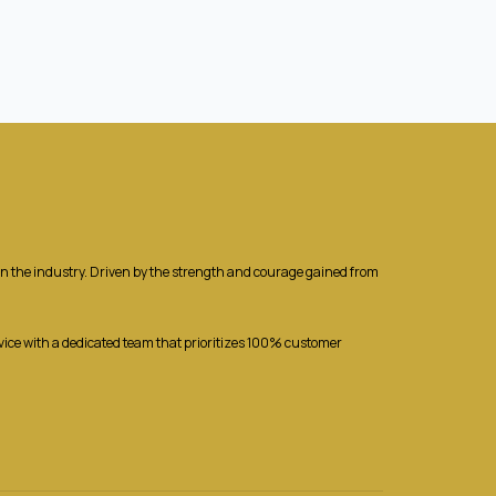
r in the industry. Driven by the strength and courage gained from
rvice with a dedicated team that prioritizes 100% customer