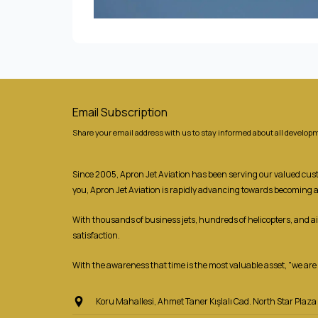
Email Subscription
Share your email address with us to stay informed about all developm
Since 2005, Apron Jet Aviation has been serving our valued custom
you, Apron Jet Aviation is rapidly advancing towards becoming 
With thousands of business jets, hundreds of helicopters, and a
satisfaction.
With the awareness that time is the most valuable asset, "we are r
Koru Mahallesi, Ahmet Taner Kışlalı Cad. North Star Pla