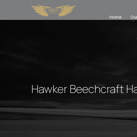
Home
Ou
Hawker Beechcraft H