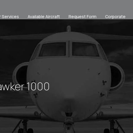
r Services
Available Aircraft
Request Form
Corporate
awker 1000