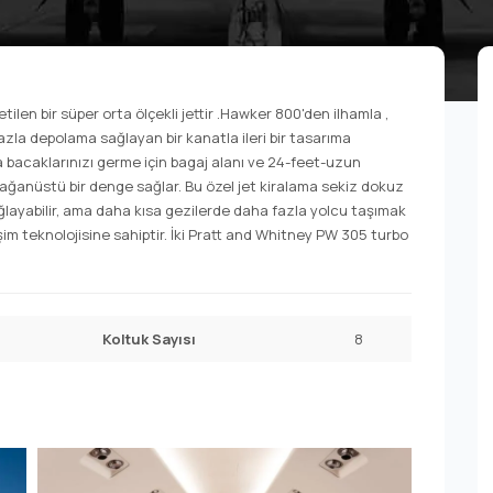
en bir süper orta ölçekli jettir .Hawker 800'den ilhamla ,
azla depolama sağlayan bir kanatla ileri bir tasarıma
bacaklarınızı germe için bagaj alanı ve 24-feet-uzun
e olağanüstü bir denge sağlar. Bu özel jet kiralama sekiz dokuz
ğlayabilir, ama daha kısa gezilerde daha fazla yolcu taşımak
işim teknolojisine sahiptir. İki Pratt and Whitney PW 305 turbo
Koltuk Sayısı
8