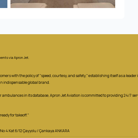
ents via Apron Jet.
ers with the policy of "speed, courtesy, and safety," establishing itself as a leade
an indispensable global brand.
ir ambulances in its database, Apron Jet Aviation is committed to providing 24/7 se
eady for takeoff."
za No:4 Kat 6/12 Çayyolu / Çankaya ANKARA