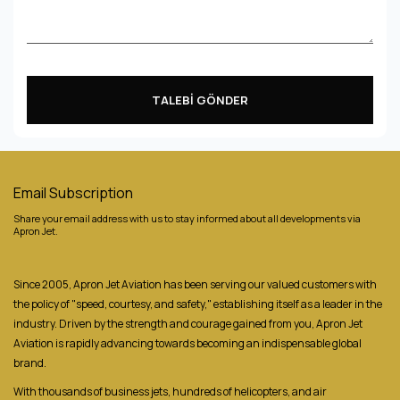
TALEBİ GÖNDER
Email Subscription
Share your email address with us to stay informed about all developments via
Apron Jet.
Since 2005, Apron Jet Aviation has been serving our valued customers with
the policy of "speed, courtesy, and safety," establishing itself as a leader in the
industry. Driven by the strength and courage gained from you, Apron Jet
Aviation is rapidly advancing towards becoming an indispensable global
brand.
With thousands of business jets, hundreds of helicopters, and air