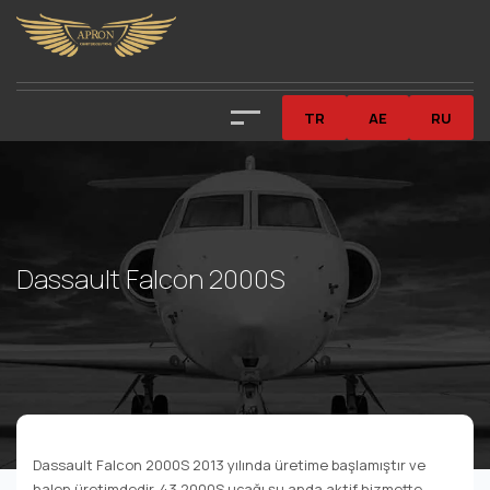
TR
AE
RU
Dassault Falcon 2000S
Dassault Falcon 2000S 2013 yılında üretime başlamıştır ve
halen üretimdedir. 43 2000S uçağı şu anda aktif hizmette.