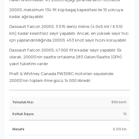
2000S, maksimum 134 fit küp bagaj kapasitesi ile 10 yolcuya
kadar ağırlayabilir.
Dassault Falcon 2000S, 3.515 deniz miline (4.045 mil / 6.510
km) kadar kesintisiz seyir yapabilir. Ancak, en yüksek seyir hızı
için yapılandırıldığında 2000S, 453 knot seyir hızını koruyabilir.
Dassault Falcon 2000S, 47.000 fit'e kadar seyir yapabilir. Ek
olarak, 2000S'nin saatte ortalama 283 Galon/Saatte (GPH)
yakıt tüketimi vardır.
Pratt & Whitney Canada PW308C motorları sayesinde
2000S'nin toplam itme gücü 14.000 libredir.
890 km/h
10
6,510 km