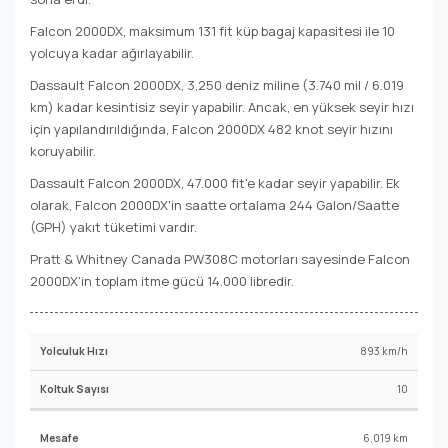
Falcon 2000DX, maksimum 131 fit küp bagaj kapasitesi ile 10
yolcuya kadar ağırlayabilir.
Dassault Falcon 2000DX, 3,250 deniz miline (3.740 mil / 6.019
km) kadar kesintisiz seyir yapabilir. Ancak, en yüksek seyir hızı
için yapılandırıldığında, Falcon 2000DX 482 knot seyir hızını
koruyabilir.
Dassault Falcon 2000DX, 47.000 fit'e kadar seyir yapabilir. Ek
olarak, Falcon 2000DX'in saatte ortalama 244 Galon/Saatte
(GPH) yakıt tüketimi vardır.
Pratt & Whitney Canada PW308C motorları sayesinde Falcon
2000DX'in toplam itme gücü 14.000 libredir.
893 km/h
10
6,019 km