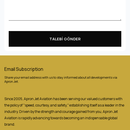
TALEBİ GÖNDER
Email Subscription
Share your email address with us to stay informed about all developments via
Apron Jet.
Since 2005, Apron Jet Aviation has been serving our valued customers with
the policy of "speed, courtesy, and safety," establishing itself as a leader in the
industry. Driven by the strength and courage gained from you, Apron Jet
Aviation is rapidly advancing towards becoming an indispensable global
brand.