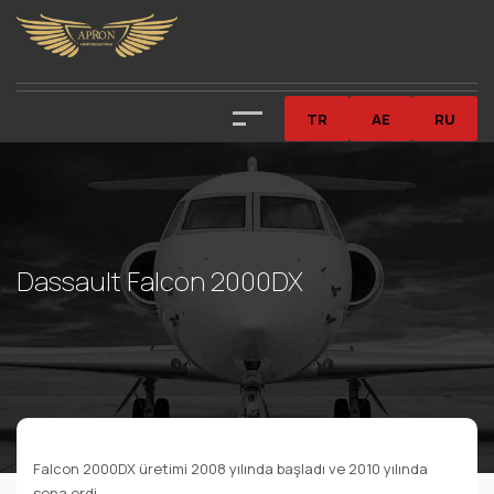
TR
AE
RU
Dassault Falcon 2000DX
Falcon 2000DX üretimi 2008 yılında başladı ve 2010 yılında
sona erdi.