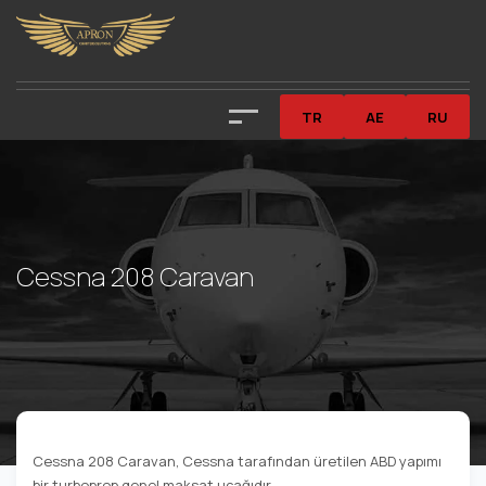
TR
AE
RU
Cessna 208 Caravan
Cessna 208 Caravan, Cessna tarafından üretilen ABD yapımı
bir turboprop genel maksat uçağıdır.