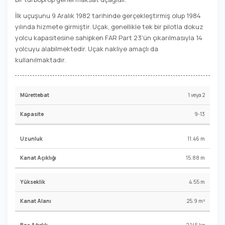
İlk uçuşunu 9 Aralık 1982 tarihinde gerçekleştirmiş olup 1984
yılında hizmete girmiştir. Uçak, genellikle tek bir pilotla dokuz
yolcu kapasitesine sahipken FAR Part 23'ün çıkarılmasıyla 14
yolcuyu alabilmektedir. Uçak nakliye amaçlı da
kullanılmaktadır.
1 veya 2
9-13
11.46 m
15.88 m
4.55 m
25.9 m²
2,145 kg