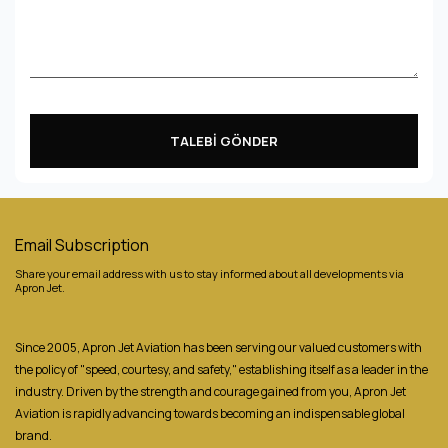
TALEBİ GÖNDER
Email Subscription
Share your email address with us to stay informed about all developments via
Apron Jet.
Since 2005, Apron Jet Aviation has been serving our valued customers with
the policy of "speed, courtesy, and safety," establishing itself as a leader in the
industry. Driven by the strength and courage gained from you, Apron Jet
Aviation is rapidly advancing towards becoming an indispensable global
brand.